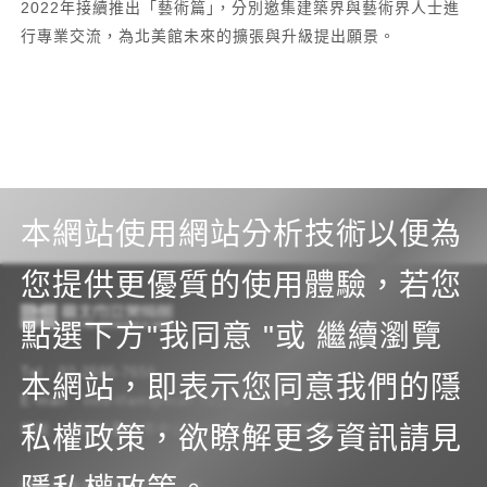
2022年接續推出「藝術篇｣，分別邀集建築界與藝術界人士進
行專業交流，為北美館未來的擴張與升級提出願景。
本網站使用網站分析技術以便為
您提供更優質的使用體驗，若您
點選下方"我同意 "或 繼續瀏覽
Tel
02-2595-7656
本網站，即表示您同意我們的隱
E-mail
info-tfam@mail.taipei.gov.tw
地址
10461臺北市中山區中山北路三段181號
私權政策，欲瞭解更多資訊請見