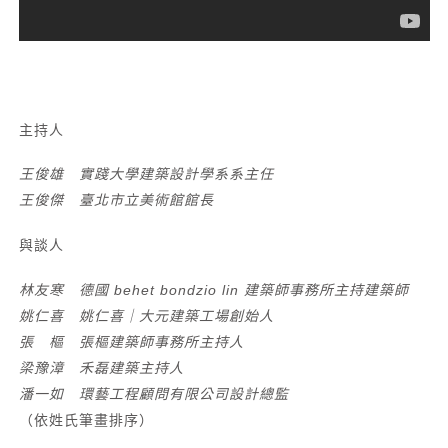
主持人
王俊雄 實踐大學建築設計學系系主任
王俊傑 臺北市立美術館館長
與談人
林友寒 德國 behet bondzio lin 建築師事務所主持建築師
姚仁喜 姚仁喜
｜
大元建築工場創始人
張 樞 張樞建築師事務所主持人
梁豫漳 禾磊建築主持人
潘一如 環藝工程顧問有限公司設計總監
（依姓氏筆畫排序）