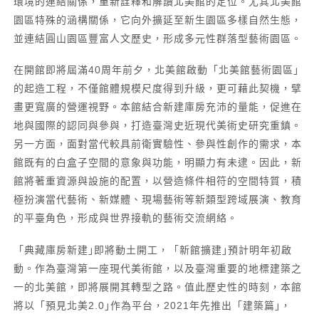
環境的連結關係，重新詮釋和解讀北美館的定位。尤其北美館
園區特殊的涵構關係，它向外擴延至新生園區多樣自然生態，
並連結圓山園區豐富人文歷史，形成多元性群落型藝術園區。
在開館即將屆滿40周年前夕，北美館啟動「北美館藝術園區｣
的起造工程，不僅館體規模尺度得到升級，更可藉此契機，擘
畫更寬廣的營運視野。本館結合新建庫房充沛的量能，促進在
地與國際的認同與參與，打造臺灣史近現代美術史研究重鎮。
另一方面，面對當代較具前衛實驗性、參與性創作的需求，本
館既有的白盒子空間的意象與功能，明顯力有未逮。因此，新
館將著重資源與設施的配置，以營造條件相符的空間特質，積
極扮演當代藝術、新媒體、現場藝術等新類型跨域展演、教育
的平臺角色，形成與世界接軌的藝術交流網絡。
「典藏庫房新建｣即將動土開工，「新館擴建｣預計明年初啟
動。作為臺灣第一座現代美術館，以及臺灣重要的地標建築之
一的北美館，即將展開其轉型之路。值此歷史性的時刻，本館
將以「預見北美2.0｣作為平台，2021年先推出「建築篇｣，