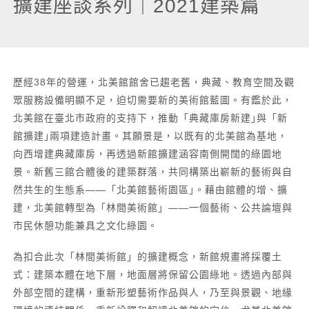
擴建座談系列｜2021建築篇
歷經38年的營運，北美館館舍已趨老舊，典藏、教育空間及觀
眾服務設備明顯不足，迫切需要新的美術館藍圖。有鑑於此，
北美館在臺北市政府的支持下，推動「典藏庫房新建｣與「新
館擴建｣兩項建造計畫。其願景是，以既有的北美館為基地，
向西增建典藏庫房，再透過新館擴建涵容南側開闊的綠園地
景。新舊三館合體後的建築群落，共同構築出嶄新的藝術與自
然共生的生態系——「北美館藝術園區｣。藉由館體的增、擴
建，北美館轉型為「林間美術館」——一個藝術、公共論壇與
市民休憩功能兼具之文化綠園。
為扣合此次「林間美術館」的擴建概念，新館規畫將採覆土
式：建築本體在地下層，地面層將保留公園綠地。透過內部與
外部空間的建構，重新形塑藝術作品與人，乃至與景觀、地緣