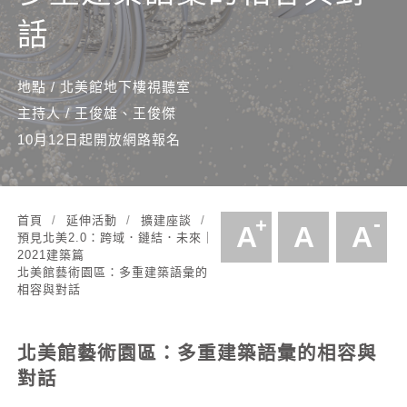
話
Context from 預見北美2.0：跨域．鏈結．未來｜2021建築
地點 / 北美館地下樓視聽室
主持人 / 王俊雄、王俊傑
10月12日起開放網路報名
-
首頁
延伸活動
擴建座談
+
A
A
A
預見北美2.0：跨域．鏈結．未來｜
文字尺寸增
文字尺
文
2021建築篇
北美館藝術園區：
多重建築語彙的
相容與對話
北美館藝術園區：多重建築語彙的相容與
對話