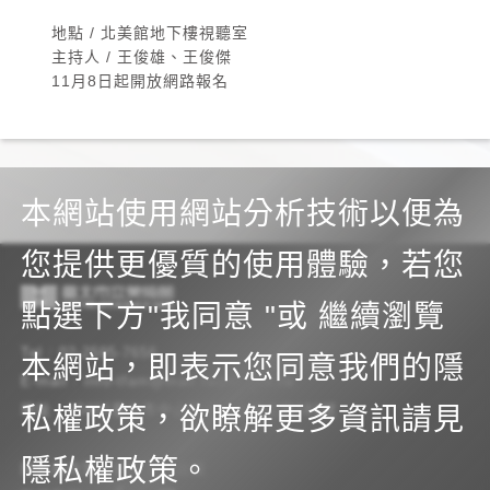
地點 / 北美館地下樓視聽室
主持人 / 王俊雄、王俊傑
11月8日起開放網路報名
本網站使用網站分析技術以便為
您提供更優質的使用體驗，若您
點選下方"我同意 "或 繼續瀏覽
Tel
02-2595-7656
本網站，即表示您同意我們的隱
E-mail
info-tfam@mail.taipei.gov.tw
地址
10461臺北市中山區中山北路三段181號
私權政策，欲瞭解更多資訊請見
隱私權政策
。
隱私權政策
網站安全政策